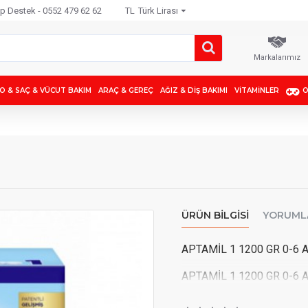
 Destek - 0552 479 62 62
TL
Türk Lirası
Markalarımız
O & SAÇ & VÜCUT BAKIM
ARAÇ & GEREÇ
AĞIZ & DIŞ BAKIMI
VITAMINLER
O
ÜRÜN BILGISI
YORUML
APTAMİL 1 1200 GR 0-6 
APTAMİL 1 1200 GR 0-6 