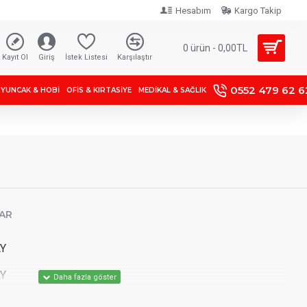
Hesabım
Kargo Takip
0 ürün - 0,00TL
Kayıt Ol
Giriş
İstek Listesi
Karşılaştır
0552 479 62 6
YUNCAK & HOBİ
OFIS & KIRTASIYE
MEDİKAL & SAĞLIK
AR
AY
AY