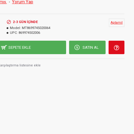
mış.
-
Yorum Yap
2-3 GÜN IÇINDE
Aptamil
Model:
MT8699745020064
UPC:
869974502006
SEPETE EKLE
SATIN AL
arşılaştırma listesine ekle