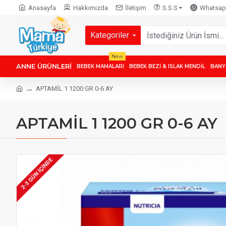
Anasayfa
Hakkımızda
İletişim
S.S.S
Whatsapp
Kategoriler
New
ANNE ÜRÜNLERİ
BEBEK MAMALARI
BEBEK BEZİ & ISLAK MENDİL
BANY
APTAMİL 1 1200 GR 0-6 AY
APTAMİL 1 1200 GR 0-6 AY
2-3 GÜN IÇINDE