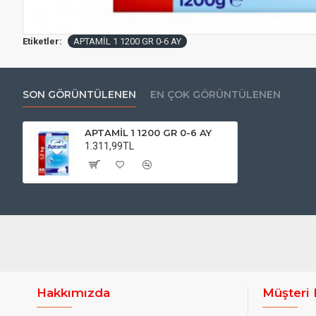
Etiketler:
APTAMİL 1 1200 GR 0-6 AY
SON GÖRÜNTÜLENEN
EN ÇOK GÖRÜNTÜLENEN
APTAMİL 1 1200 GR 0-6 AY
1.311,99TL
Hakkımızda
Müşteri 