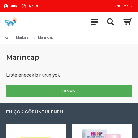
Giriş
Üye Ol
TL
Türk Lirası
Markalar
Marincap
Marincap
Listelenecek bir ürün yok
DEVAM
EN ÇOK GÖRÜNTÜLENEN